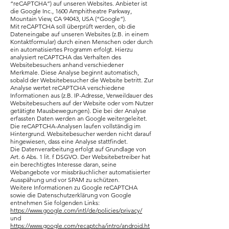
“reCAPTCHA”) auf unseren Websites. Anbieter ist
die Google Inc., 1600 Amphitheatre Parkway,
Mountain View, CA 94043, USA (“Google”).
Mit reCAPTCHA soll überprüft werden, ob die
Dateneingabe auf unseren Websites (z.B. in einem
Kontaktformular) durch einen Menschen oder durch
ein automatisiertes Programm erfolgt. Hierzu
analysiert reCAPTCHA das Verhalten des
Websitebesuchers anhand verschiedener
Merkmale. Diese Analyse beginnt automatisch,
sobald der Websitebesucher die Website betritt. Zur
Analyse wertet reCAPTCHA verschiedene
Informationen aus (z.B. IP-Adresse, Verweildauer des
Websitebesuchers auf der Website oder vom Nutzer
getätigte Mausbewegungen). Die bei der Analyse
erfassten Daten werden an Google weitergeleitet.
Die reCAPTCHA-Analysen laufen vollständig im
Hintergrund. Websitebesucher werden nicht darauf
hingewiesen, dass eine Analyse stattfindet.
Die Datenverarbeitung erfolgt auf Grundlage von
Art. 6 Abs. 1 lit. f DSGVO. Der Websitebetreiber hat
ein berechtigtes Interesse daran, seine
Webangebote vor missbräuchlicher automatisierter
Ausspähung und vor SPAM zu schützen.
Weitere Informationen zu Google reCAPTCHA
sowie die Datenschutzerklärung von Google
entnehmen Sie folgenden Links:
https://www.google.com/intl/de/policies/privacy/
und
https://www.google.com/recaptcha/intro/android.ht